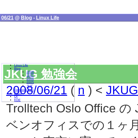
06/21
@
Blog
-
Linux Life
Linux Life
Blog
JKUG 勉強会
2008
2007
2006
2005
2008/06/21
(
n
) <
JKUG
タグ
Gentoo Linux
Ruby
Qt
KDE
Trolltech Oslo Office
ベンオフィスでの１ヶ