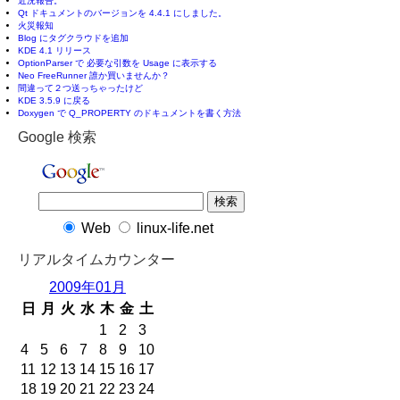
近況報告。
Qt ドキュメントのバージョンを 4.4.1 にしました。
火災報知
Blog にタグクラウドを追加
KDE 4.1 リリース
OptionParser で 必要な引数を Usage に表示する
Neo FreeRunner 誰か買いませんか？
間違って２つ送っちゃったけど
KDE 3.5.9 に戻る
Doxygen で Q_PROPERTY のドキュメントを書く方法
Google 検索
Web
linux-life.net
リアルタイムカウンター
2009年01月
日
月
火
水
木
金
土
1
2
3
4
5
6
7
8
9
10
11
12
13
14
15
16
17
18
19
20
21
22
23
24