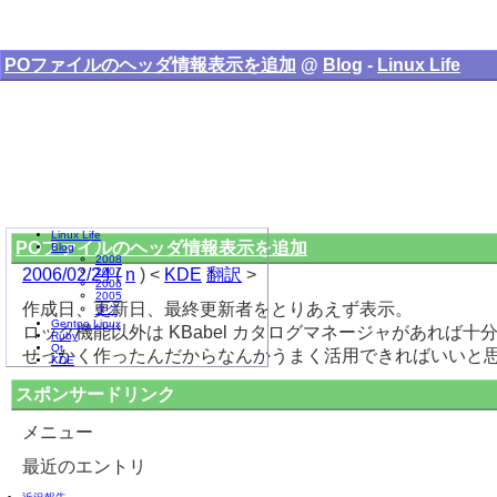
POファイルのヘッダ情報表示を追加
@
Blog
-
Linux Life
Linux Life
POファイルのヘッダ情報表示を追加
Blog
2008
2006/02/24
2007
(
n
) <
KDE
翻訳
>
2006
2005
作成日、更新日、最終更新者をとりあえず表示。
タグ
Gentoo Linux
ロック機能以外は KBabel カタログマネージャがあれば
Ruby
Qt
せっかく作ったんだからなんかうまく活用できればいいと
KDE
スポンサードリンク
メニュー
最近のエントリ