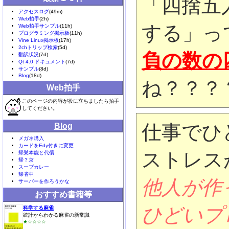
「四捨五入
アクセスログ
(49m)
Web拍手
(2h)
する」っ
Web拍手サンプル
(11h)
プログラミング掲示板
(11h)
Vine Linux掲示板
(17h)
2chトリップ検索
(5d)
負の数の四
翻訳状況
(7d)
Qt 4.0 ドキュメント
(7d)
サンプル
(8d)
Blog
(18d)
ね？？？
Web拍手
このページの内容が役に立ちましたら拍手
してください。
仕事でひ
Blog
メガネ購入
カードをEdy付きに変更
ストレス
帰巣本能と代償
帰？京
スープカレー
帰省中
他人が作
サーバーを作ろうかな
おすすめ書籍等
ひどいプ
科学する麻雀
統計からわかる麻雀の新常識
★☆☆☆☆