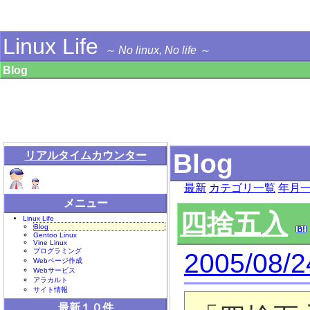
Linux Life
～ No linux, No life ～
Blog
Blog
リアルタイムカウンター
最新
カテゴリ一覧
年月
メニュー
四捨五入
Linux Life
Blog
Gentoo Linux
Vine Linux
プログラミング
2005/08/2
Webページ作成
Webサービス
アラカルト
サイト情報
最新１０件