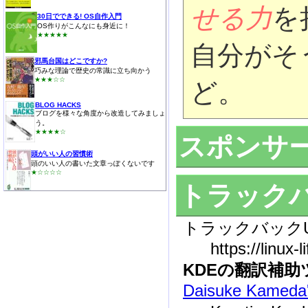
せる力
を
30日でできる! OS自作入門
OS作りがこんなにも身近に！
★★★★★
自分がそ
邪馬台国はどこですか?
巧みな理論で歴史の常識に立ち向かう
★★★☆☆
ど。
BLOG HACKS
ブログを様々な角度から改造してみましょ
う。
★★★★☆
スポンサー
頭がいい人の習慣術
頭のいい人の書いた文章っぽくないです
★☆☆☆☆
トラック
トラックバックU
https://linux-l
KDEの翻訳補
Daisuke Kameda'