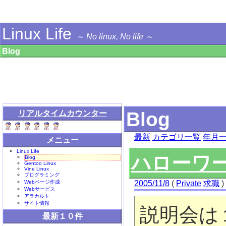
Linux Life
～ No linux, No life ～
Blog
Blog
リアルタイムカウンター
最新
カテゴリ一覧
年月
メニュー
Linux Life
ハローワ
Blog
Gentoo Linux
Vine Linux
プログラミング
Webページ作成
2005/11/8
(
Private
求職
)
Webサービス
アラカルト
サイト情報
説明会は
最新１０件