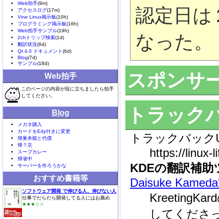
Web拍手
(9m)
認定日は
アクセスログ
(17m)
Vine Linux掲示板
(10h)
プログラミング掲示板
(16h)
Web拍手サンプル
(19h)
なった。
2chトリップ検索
(1d)
翻訳状況
(6d)
Qt 4.0 ドキュメント
(6d)
Blog
(7d)
サンプル
(18d)
スポンサー
Web拍手
このページの内容が役に立ちましたら拍手
してください。
トラック
Blog
メガネ購入
カードをEdy付きに変更
トラックバックU
帰巣本能と代償
帰？京
https://linux-l
スープカレー
帰省中
KDEの翻訳補
サーバーを作ろうかな
おすすめ書籍等
Daisuke Kameda'
ソフトウェア開発 で伸びる人、伸びない人
Kreetin
仕事でだらだら開発してる人にはお薦め
★★★☆☆
してくださっています