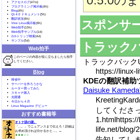
0.5.0
アクセスログ
(47m)
プログラミング掲示板
(4h)
Blog
(4h)
Qt 4.0 ドキュメント
(5h)
翻訳状況
(6h)
スポンサー
Vine Linux掲示板
(9h)
Web拍手
(10h)
Web拍手サンプル
(1d)
2chトリップ検索
(4d)
サンプル
(5d)
トラック
Web拍手
このページの内容が役に立ちましたら拍手
トラックバックU
してください。
https://linux-l
Blog
KDEの翻訳補
帰省中
サーバーを作ろうかな
Daisuke Kameda'
ルーター買ってみた
スキャナ購入
光開通
Kreetin
今日から４月
Linux Magazine デビュー
してくださっています
おすすめ書籍等
1.htmlhttps://
オトナ語の謎。
「…。」でニュアンスまで伝えろ！詳細は
life.net/
お求め頂ければ分かるかと…。←
★★★☆☆
告知してし