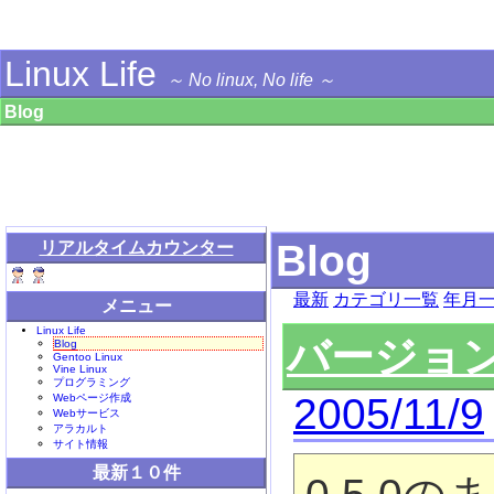
Linux Life
～ No linux, No life ～
Blog
Blog
リアルタイムカウンター
最新
カテゴリ一覧
年月
メニュー
Linux Life
バージョ
Blog
Gentoo Linux
Vine Linux
プログラミング
2005/11/9
Webページ作成
Webサービス
アラカルト
サイト情報
最新１０件