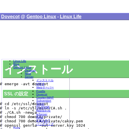
Dovecot
@
Gentoo Linux
-
Linux Life
Linux Life
Blog
インストール
Gentoo Linux
Desktop
Note
Server
インストール
UTF-8
Webサーバー
Postfix
SSL の設定
Dovecot
Courier-IMAP
Subversion
# cd /etc/ssl/dovecot

Telnet
RT-200NE
# ln -s /etc/ssl/misc/CA.sh .

時刻合わせ
# ./CA.sh -newca

ieServer
# chmod 700 demoCA/private/

RAID
# chmod 700 demoCA/private/cakey.pem

S.M.A.R.T
バックアップ
# openssl genrsa -out server.key 1024

Ruby