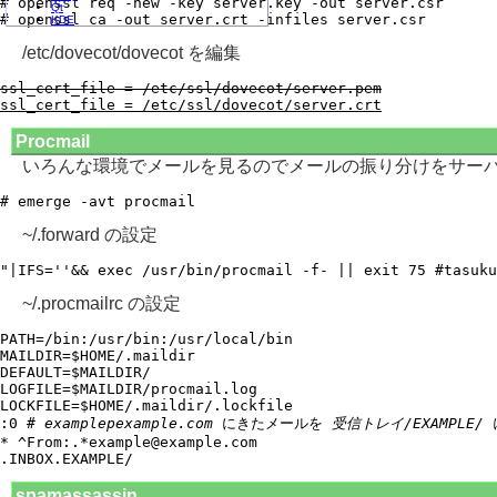
# openssl req -new -key server.key -out server.csr

Qt
KDE
/etc/dovecot/dovecot を編集
ssl_cert_file = /etc/ssl/dovecot/server.pem
ssl_cert_file = /etc/ssl/dovecot/server.crt
Procmail
いろんな環境でメールを見るのでメールの振り分けをサー
~/.forward の設定
~/.procmailrc の設定
PATH=/bin:/usr/bin:/usr/local/bin

MAILDIR=$HOME/.maildir

DEFAULT=$MAILDIR/

LOGFILE=$MAILDIR/procmail.log

LOCKFILE=$HOME/.maildir/.lockfile

:0 # 
examplepexample.com
 にきたメールを 
受信トレイ/EXAMPLE/
 
* ^From:.*example@example.com

spamassassin