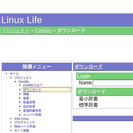
Linux Life
プロジェクト
>
ComDic
>
ダウンロード
階層メニュー
ダウンロード
ホーム
Login
プロジェクト
ComDic
Name:
ComDicとは？
ダウンロード
ダウンロード
検索
最小辞書
提案
辞書管理
標準辞書
品詞管理
変換辞書管理
メンバー管理
Vine Linux
プログラミング
Webページ作成
サイト情報