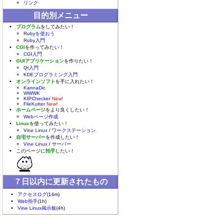
リンク
目的別メニュー
プログラム
をしてみたい！
Rubyを使おう
Ruby入門
CGI
を作ってみたい！
CGI入門
GUIアプリケーション
を作りたい！
Qt入門
KDEプログラミング入門
オンラインソフト
を手に入れたい！
KannaDic
WWWK
KIPChecker
New!
FileKutter
New!
ホームページ
をより良くしたい！
Webページ作成
Linux
を使ってみたい！
Vine Linux
/
ワークステーション
自宅サーバー
を作成したい！
Vine Linux
/
サーバー
このページに
拍手
したい！
７日以内に更新されたもの
アクセスログ
(14m)
Web拍手
(1h)
Vine Linux掲示板
(4h)