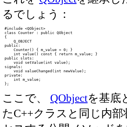
るでしょう：
#include <QObject>

 class Counter : public QObject

 {

     Q_OBJECT

 public:

     Counter() { m_value = 0; }

     int value() const { return m_value; }

 public slots:

     void setValue(int value);

 signals:

     void valueChanged(int newValue);

 private:

     int m_value;

 };
ここで、
QObject
を基底
たC++クラスと同じ内