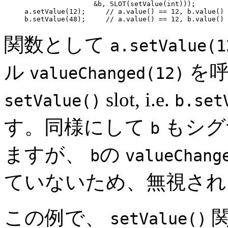
                      &b, SLOT(setValue(int)));

     a.setValue(12);
// a.value() == 12, b.value() 
b.setValue(48);
// a.value() == 12, b.value() 
関数として
a.setValue(1
ル
を
valueChanged(12)
slot, i.e.
setValue()
b.set
す。同様にして
もシグ
b
ますが、
の
b
valueChang
ていないため、無視され
この例で、
setValue()