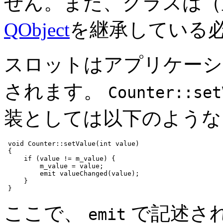
せん。また、クラスは（
QObject
を継承している
スロットはアプリケーシ
されます。
Counter::set
装としては以下のような
void Counter::setValue(int value)

 {

     if (value != m_value) {

         m_value = value;

         emit valueChanged(value);

     }

 }
ここで、
で記述さ
emit