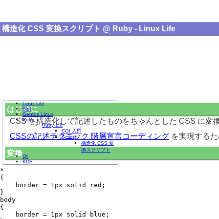
構造化 CSS 変換スクリプト
@
Ruby
-
Linux Life
Linux Life
はじめに
Blog
Gentoo Linux
CSS を構造化して記述したものをちゃんとした CSS に
Ruby
Ruby 1.8
CGI 入門
CSSの記述テクニック 階層宣言コーディング
を実現するた
Scripts
構造化 CSS 変
換スクリプト
変換
Qt
KDE
*

{

    border = 1px solid red;

}

body

{

    border = 1px solid blue;
