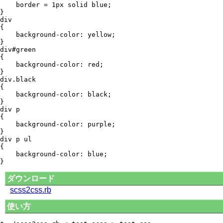
    border = 1px solid blue;

}

div

{

    background-color: yellow;

}

div#green

{

    background-color: red;

}

div.black

{

    background-color: black;

}

div p

{

    background-color: purple;

}

div p ul

{

    background-color: blue;

ダウンロード
scss2css.rb
使い方