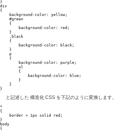
}

div

{

    background-color: yellow;

    #green

    {

        background-color: red;

    }

    .black

    {

        background-color: black;

    }

    p

    {

        background-color: purple;

        ul

        {

            background-color: blue;

        }

    }

と記述した 構造化 CSS を下記のように変換します。
*

{

    border = 1px solid red;

}

body

{
