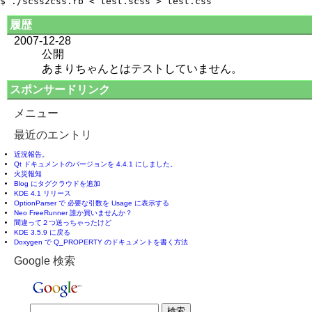
履歴
2007-12-28
公開
あまりちゃんとはテストしていません。
スポンサードリンク
メニュー
最近のエントリ
近況報告。
Qt ドキュメントのバージョンを 4.4.1 にしました。
火災報知
Blog にタグクラウドを追加
KDE 4.1 リリース
OptionParser で 必要な引数を Usage に表示する
Neo FreeRunner 誰か買いませんか？
間違って２つ送っちゃったけど
KDE 3.5.9 に戻る
Doxygen で Q_PROPERTY のドキュメントを書く方法
Google 検索