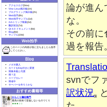
論が進ん
アクセスログ
(54m)
Vine Linux掲示板
(1h)
プログラミング掲示板
(2h)
Web拍手
(8h)
な。
Web拍手サンプル
(1d)
2chトリップ検索
(2d)
翻訳状況
(7d)
Qt 4.0 ドキュメント
(8d)
その前に
Blog
(8d)
サンプル
(19d)
Web拍手
過を報告
このページの内容が役に立ちましたら拍手
してください。
Blog
Translat
メガネ購入
カードをEdy付きに変更
帰巣本能と代償
帰？京
svnで
スープカレー
帰省中
サーバーを作ろうかな
訳状況
と
おすすめ書籍等
からくり儀右衛門
最高の技術で妥協しないものづくり
た。
★★★☆☆