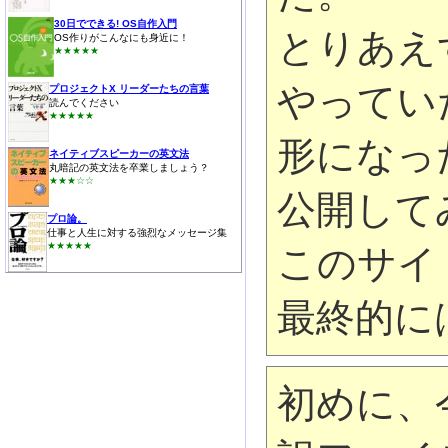
30日でできる! OS自作入門
とりあえ
OS作りがこんなにも身近に！
★★★★★
やってい
プロジェクトX リーダーたちの言葉
読んでください
★★★★★
形になっ
ネイティブスピーカーの英文法
丸暗記の英文法を卒業しましょう？
★★★☆☆
公開して
プロ論。
仕事と人生に対する強烈なメッセージ集
★★★★★
このサイ
最終的に
初めに、