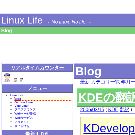
Linux Life
～ No linux, No life ～
Blog
Blog
リアルタイムカウンター
最新
カテゴリ一覧
年月
メニュー
KDEの翻
Linux Life
Blog
Gentoo Linux
Vine Linux
2006/02/15
(
KDE
翻訳
)
プログラミング
Webページ作成
Webサービス
アラカルト
KDevelo
サイト情報
最新１０件